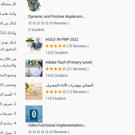
كل مشكلة ه
وكما نعلم ف
Dynamic and Positive displacem...
(0 Reviews )
لذلك من ال
0 Student
وكذلك التأك
AGILE IN PMP 2022
لذلك نقدم 
(79 Reviews )
التدقيق الد
1325 Student
من خلال مج
Adobe Flash (Primary Level)
والايجابيات
(21 Reviews )
وجميع المحاضر
1434 Student
ويتضمن الك
أخصائي مؤشرات الأداء المحترف
(12 Reviews )
1- أهمية التدقيق الداخلي وتعريفه.
118 Student
2- تعريف التدقيق وأنواعه الرئيسية.
3- تعريفات ومفاهيم عن التدقيق الداخلي.
4- مبادئ التدقيق.
Odoo Functional Implementation...
(0 Reviews )
5- معيار الايزو 19011:2018.