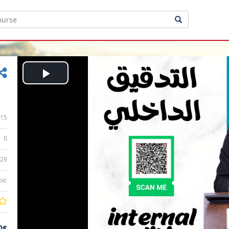
Play
Video
15
0
:29
bic
0$