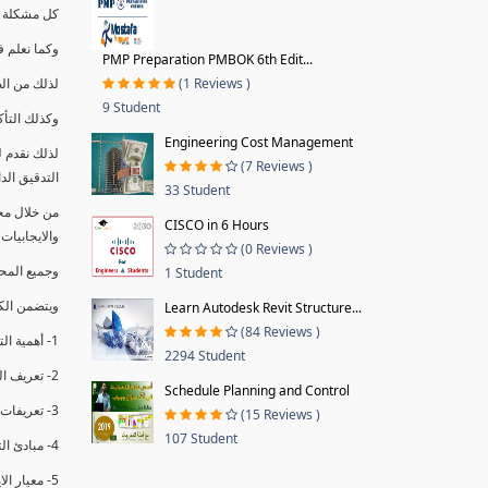
كل مشكلة ه
وكما نعلم ف
PMP Preparation PMBOK 6th Edit...
(1 Reviews )
لذلك من ال
9 Student
وكذلك التأك
Engineering Cost Management
لذلك نقدم 
(7 Reviews )
التدقيق الد
33 Student
من خلال مج
CISCO in 6 Hours
والايجابيات
(0 Reviews )
وجميع المحاضر
1 Student
ويتضمن الك
Learn Autodesk Revit Structure...
(84 Reviews )
1- أهمية التدقيق الداخلي وتعريفه.
2294 Student
2- تعريف التدقيق وأنواعه الرئيسية.
Schedule Planning and Control
3- تعريفات ومفاهيم عن التدقيق الداخلي.
(15 Reviews )
107 Student
4- مبادئ التدقيق.
5- معيار الايزو 19011:2018.