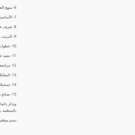
6- منهج العملية في التدقيق الداخلي.
7- الأساسيات المتعلقة بعملية التدقيق الداخلي.
8- تعريف عدم المطابقة والملاحظات.
9- الترتيب والتنظيم للتدقيق الداخلي.
10- خطوات عملية التدقيق الداخلي.
11- تنفيذ عملية التدقيق الداخلي والاجتماع الافتتاحي.
12- مراجعة السجلات والوثائق.
13- المقابلات مع الموظفين ومراقبة الانشطة والمرافق.
14- تسجيلات الأدلة أثناء التدقيق.
15- نصائح هامة لتدقيق ناجح.
وتذكر دائم
بالمنظمة. 
دمتم موفقي