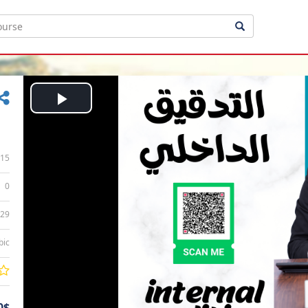
Play
Video
15
0
:29
bic
0$