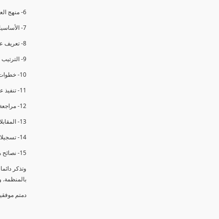
6- منهج العملية في التدقيق الداخلي.
7- الأساسيات المتعلقة بعملية التدقيق الداخلي.
8- تعريف عدم المطابقة والملاحظات.
9- الترتيب والتنظيم للتدقيق الداخلي.
10- خطوات عملية التدقيق الداخلي.
11- تنفيذ عملية التدقيق الداخلي والاجتماع الافتتاحي.
12- مراجعة السجلات والوثائق.
13- المقابلات مع الموظفين ومراقبة الانشطة والمرافق.
14- تسجيلات الأدلة أثناء التدقيق.
15- نصائح هامة لتدقيق ناجح.
وتذكر دائم
بالمنظمة. 
دمتم موفقي