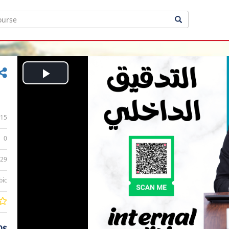
Play
Video
15
0
:29
bic
0$