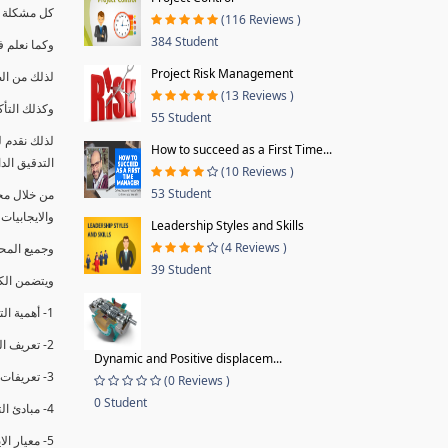
كل مشكلة ه
(116 Reviews )
384 Student
وكما نعلم ف
Project Risk Management
لذلك من ال
(13 Reviews )
وكذلك التأك
55 Student
لذلك نقدم 
How to succeed as a First Time...
التدقيق الد
(10 Reviews )
53 Student
من خلال مج
والايجابيات
Leadership Styles and Skills
(4 Reviews )
وجميع المحاضر
39 Student
ويتضمن الك
1- أهمية التدقيق الداخلي وتعريفه.
2- تعريف التدقيق وأنواعه الرئيسية.
Dynamic and Positive displacem...
3- تعريفات ومفاهيم عن التدقيق الداخلي.
(0 Reviews )
0 Student
4- مبادئ التدقيق.
5- معيار الايزو 19011:2018.