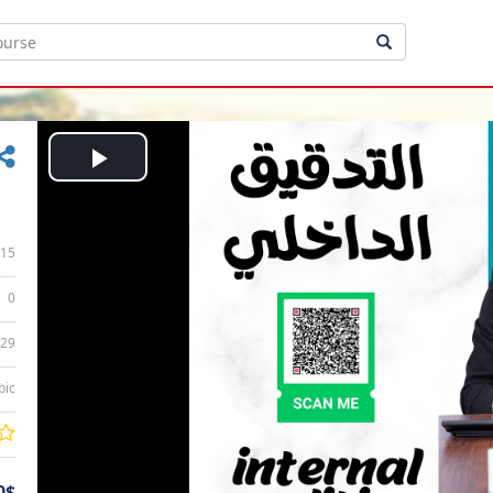
Play
Video
15
0
:29
bic
0$