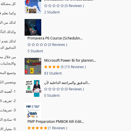
كل مشكلة ه
(0 Reviews )
2 Student
وكما نعلم ف
لذلك من ال
وكذلك التأك
Primavera P6 Course (Schedulin...
لذلك نقدم 
(0 Reviews )
التدقيق الد
5 Student
من خلال مج
Microsoft Power Bi for plannin...
والايجابيات
(15 Reviews )
وجميع المحاضر
83 Student
ويتضمن الك
التدقيق والمراجعة الداخلية لأن...
(0 Reviews )
1- أهمية التدقيق الداخلي وتعريفه.
0 Student
2- تعريف التدقيق وأنواعه الرئيسية.
3- تعريفات ومفاهيم عن التدقيق الداخلي.
4- مبادئ التدقيق.
PMP Preparation PMBOK 6th Edit...
(1 Reviews )
5- معيار الايزو 19011:2018.