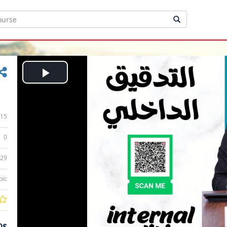
Play
Video
15
0
:29
bic
0$