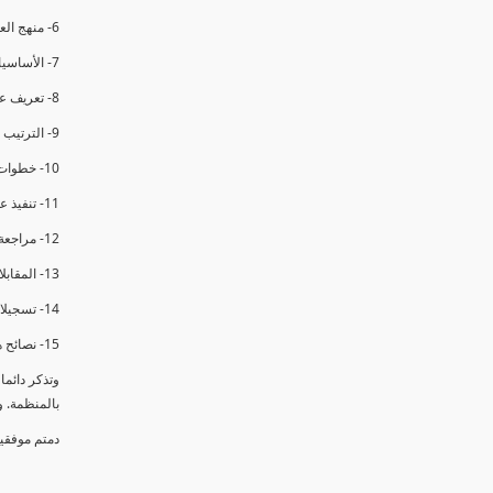
6- منهج العملية في التدقيق الداخلي.
7- الأساسيات المتعلقة بعملية التدقيق الداخلي.
8- تعريف عدم المطابقة والملاحظات.
9- الترتيب والتنظيم للتدقيق الداخلي.
10- خطوات عملية التدقيق الداخلي.
11- تنفيذ عملية التدقيق الداخلي والاجتماع الافتتاحي.
12- مراجعة السجلات والوثائق.
13- المقابلات مع الموظفين ومراقبة الانشطة والمرافق.
14- تسجيلات الأدلة أثناء التدقيق.
15- نصائح هامة لتدقيق ناجح.
وتذكر دائم
بالمنظمة. 
دمتم موفقي