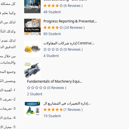
كل مشكلة ه
(6 Reviews )
48 Student
وكما نعلم ف
Progress Reporting & Presentat...
لذلك من ال
(24 Reviews )
وكذلك التأك
89 Student
لذلك نقدم 
إدارة شركات المقاولات Construc...
التدقيق الد
(0 Reviews )
4 Student
من خلال مج
والايجابيات
وجميع المحاضر
ويتضمن الك
Fundamentals of Machinery Equi...
(0 Reviews )
1- أهمية التدقيق الداخلي وتعريفه.
2 Student
2- تعريف التدقيق وأنواعه الرئيسية.
إدارة التغييرات في المشاريع ال...
3- تعريفات ومفاهيم عن التدقيق الداخلي.
(1 Reviews )
19 Student
4- مبادئ التدقيق.
5- معيار الايزو 19011:2018.