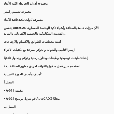
مجموعة أدوات الخريطة ثلاثية الأبعاد
مجموعة تصميم راستر
مجموعة أدوات نباتية ثلاثية الأبعاد
يتضمن AutoCAD الآن ميزات خاصة بالصناعة وأشياء ذكية للهندسة المعمارية
والهندسة الميكانيكية والتصميم الكهربائي والمزيد.
أتمتة مخططات الطوابق والأقسام والارتفاعات
ارسم الأنابيب والقنوات والدوائر بسرعة مع مكتبات الأجزاء
إنشاء تعليقات توضيحية وطبقات وجداول زمنية وقوائم وجداول تلقائيًا
استخدم سير عمل مدفوع بالقواعد لفرض معايير الصناعة بدقة
أهداف وأهداف الدورة التدريبية:
الفصل أ
• A-01 l مقدمة
• A-02 l قم بتنزيل برنامج AutoCAD® مجانًا
الفصل ب