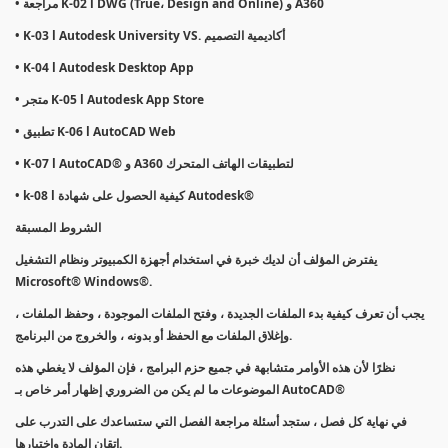
• مراجعة K-02 l DWG (True، Design and Online) و A360
• K-03 l Autodesk University VS. أكاديمية التصميم
• K-04 l Autodesk Desktop App
• متجر K-05 l Autodesk App Store
• تطبيق K-06 l AutoCAD Web
• K-07 l AutoCAD® و A360 لتطبيقات الهاتف المتحرك
• k-08 l كيفية الحصول على شهادة Autodesk®
الشروط المسبقة
يفترض المؤلف أن لديك خبرة في استخدام أجهزة الكمبيوتر ونظام التشغيل
Microsoft® Windows®.
يجب أن تعرف كيفية بدء الملفات الجديدة ، وفتح الملفات الموجودة ، وحفظ الملفات ،
وإغلاق الملفات مع الحفظ أو بدونه ، والخروج من البرنامج.
نظرًا لأن هذه الأوامر متشابهة في جميع حزم البرامج ، فإن المؤلف لا يغطي هذه
الموضوعات ما لم يكن من الضروري إظهار أمر خاص بـ AutoCAD®
في نهاية كل فصل ، ستجد أسئلة مراجعة الفصل التي ستساعدك على التدرب على
إتقان المادة واختبارها.