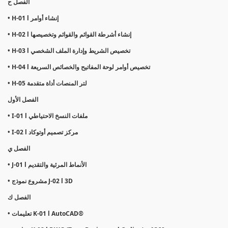
الفصل ح
• H-01 l إنشاء أوامر
• H-02 l إنشاء أشرطة القوائم والقوائم وتخصيصها
• H-03 l تخصيص الشريط وإدارة الملف الشخصي
• H-04 l تخصيص أوامر لوحة المفاتيح والخصائص السريعة
• H-05 لتر المنصات أداة متقدمة
الفصل الأول
• I-01 l ملفات النسخ الاحتياطي
• I-02 l مركز تصميم أوتوكاد
الفصل ي
• J-01 l الأنماط المرئية والتقديم
• مشروع نموذج J-02 l 3D
الفصل ك
• تعليمات K-01 l AutoCAD®