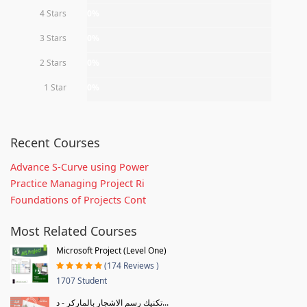
4 Stars
0%
3 Stars
0%
2 Stars
0%
1 Star
0%
Recent Courses
Advance S-Curve using Power
Practice Managing Project Ri
Foundations of Projects Cont
Most Related Courses
Microsoft Project (Level One)
(174 Reviews )
1707 Student
تكنيك رسم الاشجار بالماركر - د...