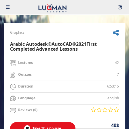
Graphics
Arabic Autodesk®AutoCAD®2021First
Completed Advanced Lessons
42
Lectures
7
Quizzes
6:53:15
Duration
english
Language
Reviews (0)
40$
Take This Course