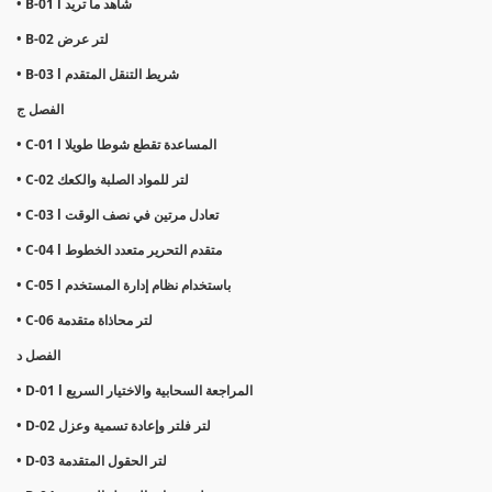
• B-01 l شاهد ما تريد
• B-02 لتر عرض
• B-03 l شريط التنقل المتقدم
الفصل ج
• C-01 l المساعدة تقطع شوطا طويلا
• C-02 لتر للمواد الصلبة والكعك
• C-03 l تعادل مرتين في نصف الوقت
• C-04 l متقدم التحرير متعدد الخطوط
• C-05 l باستخدام نظام إدارة المستخدم
• C-06 لتر محاذاة متقدمة
الفصل د
• D-01 l المراجعة السحابية والاختيار السريع
• D-02 لتر فلتر وإعادة تسمية وعزل
• D-03 لتر الحقول المتقدمة