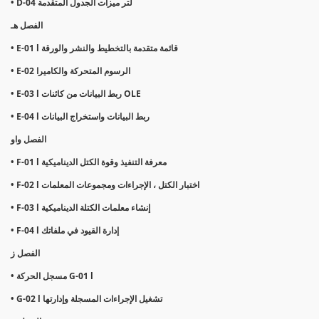
• D-04 لتر ميزات الجدول المتقدمة
الفصل هـ
• E-01 l قائمة متقدمة بالتخطيط والنشر والورقة
• E-02 الرسوم المتحركة والكاميرا
• E-03 l ربط البيانات من كائنات OLE
• E-04 l ربط البيانات واستخراج البيانات
الفصل واو
• F-01 l معرفة التنفيذ وقوة الكتل الديناميكية
• F-02 l اختبار الكتل ، الإجراءات ومجموعات المعلمات
• F-03 l إنشاء معلمات الكتلة الديناميكية
• F-04 l إدارة القيود في ملفاتك
الفصل ز
• مسجل الحركة G-01 l
• G-02 l تشغيل الإجراءات المسجلة وإدارتها