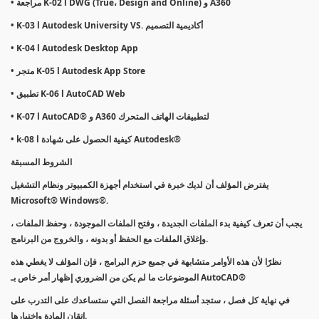
• مراجعة K-02 l DWG (True، Design and Online) و A360
• K-03 l Autodesk University VS. أكاديمية التصميم
• K-04 l Autodesk Desktop App
• متجر K-05 l Autodesk App Store
• تطبيق K-06 l AutoCAD Web
• K-07 l AutoCAD® و A360 لتطبيقات الهاتف المتحرك
• k-08 l كيفية الحصول على شهادة Autodesk®
الشروط المسبقة
يفترض المؤلف أن لديك خبرة في استخدام أجهزة الكمبيوتر ونظام التشغيل
Microsoft® Windows®.
يجب أن تعرف كيفية بدء الملفات الجديدة ، وفتح الملفات الموجودة ، وحفظ الملفات ،
وإغلاق الملفات مع الحفظ أو بدونه ، والخروج من البرنامج.
نظرًا لأن هذه الأوامر متشابهة في جميع حزم البرامج ، فإن المؤلف لا يغطي هذه
الموضوعات ما لم يكن من الضروري إظهار أمر خاص بـ AutoCAD®
في نهاية كل فصل ، ستجد أسئلة مراجعة الفصل التي ستساعدك على التدرب على
إتقان المادة واختبارها.