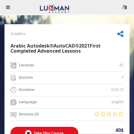
Graphics
Arabic Autodesk®AutoCAD®2021First
Completed Advanced Lessons
42
Lectures
7
Quizzes
6:53:15
Duration
english
Language
Reviews (0)
40$
Take This Course