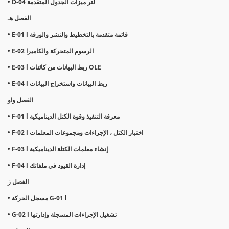
• D-04 لتر ميزات الجدول المتقدمة
الفصل هـ
• E-01 l قائمة متقدمة بالتخطيط والنشر والورقة
• E-02 الرسوم المتحركة والكاميرا
• E-03 l ربط البيانات من كائنات OLE
• E-04 l ربط البيانات واستخراج البيانات
الفصل واو
• F-01 l معرفة التنفيذ وقوة الكتل الديناميكية
• F-02 l اختبار الكتل ، الإجراءات ومجموعات المعلمات
• F-03 l إنشاء معلمات الكتلة الديناميكية
• F-04 l إدارة القيود في ملفاتك
الفصل ز
• مسجل الحركة G-01 l
• G-02 l تشغيل الإجراءات المسجلة وإدارتها