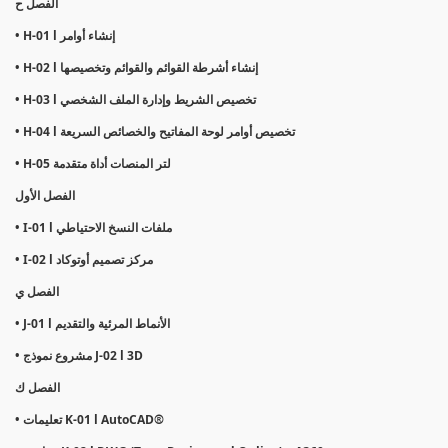
الفصل ح
• H-01 l إنشاء أوامر
• H-02 l إنشاء أشرطة القوائم والقوائم وتخصيصها
• H-03 l تخصيص الشريط وإدارة الملف الشخصي
• H-04 l تخصيص أوامر لوحة المفاتيح والخصائص السريعة
• H-05 لتر المنصات أداة متقدمة
الفصل الأول
• I-01 l ملفات النسخ الاحتياطي
• I-02 l مركز تصميم أوتوكاد
الفصل ي
• J-01 l الأنماط المرئية والتقديم
• مشروع نموذج J-02 l 3D
الفصل ك
• تعليمات K-01 l AutoCAD®