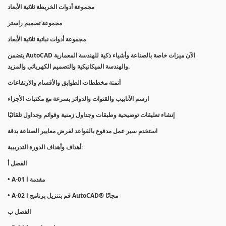
مجموعة أدوات الخريطة ثلاثية الأبعاد
مجموعة تصميم راستر
مجموعة أدوات نباتية ثلاثية الأبعاد
يتضمن AutoCAD الآن ميزات خاصة بالصناعة وأشياء ذكية للهندسة المعمارية
والهندسة الميكانيكية والتصميم الكهربائي والمزيد.
أتمتة مخططات الطوابق والأقسام والارتفاعات
ارسم الأنابيب والقنوات والدوائر بسرعة مع مكتبات الأجزاء
إنشاء تعليقات توضيحية وطبقات وجداول زمنية وقوائم وجداول تلقائيًا
استخدم سير عمل مدفوع بالقواعد لفرض معايير الصناعة بدقة
أهداف وأهداف الدورة التدريبية:
الفصل أ
• A-01 l مقدمة
• A-02 l قم بتنزيل برنامج AutoCAD® مجانًا
الفصل ب