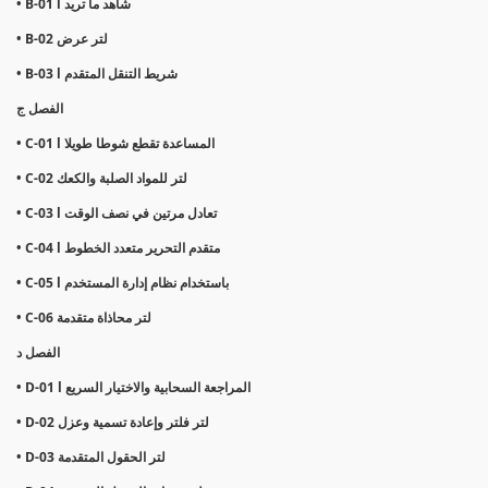
• B-01 l شاهد ما تريد
• B-02 لتر عرض
• B-03 l شريط التنقل المتقدم
الفصل ج
• C-01 l المساعدة تقطع شوطا طويلا
• C-02 لتر للمواد الصلبة والكعك
• C-03 l تعادل مرتين في نصف الوقت
• C-04 l متقدم التحرير متعدد الخطوط
• C-05 l باستخدام نظام إدارة المستخدم
• C-06 لتر محاذاة متقدمة
الفصل د
• D-01 l المراجعة السحابية والاختيار السريع
• D-02 لتر فلتر وإعادة تسمية وعزل
• D-03 لتر الحقول المتقدمة