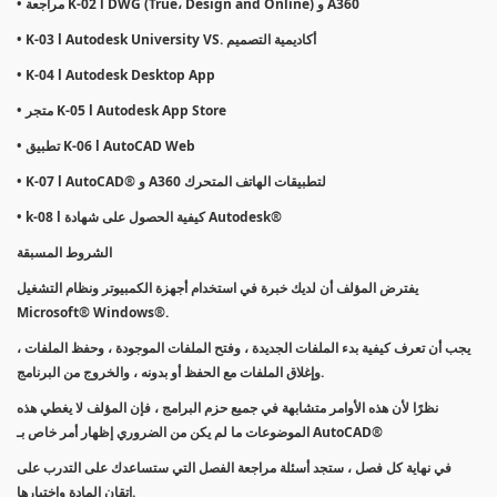
• مراجعة K-02 l DWG (True، Design and Online) و A360
• K-03 l Autodesk University VS. أكاديمية التصميم
• K-04 l Autodesk Desktop App
• متجر K-05 l Autodesk App Store
• تطبيق K-06 l AutoCAD Web
• K-07 l AutoCAD® و A360 لتطبيقات الهاتف المتحرك
• k-08 l كيفية الحصول على شهادة Autodesk®
الشروط المسبقة
يفترض المؤلف أن لديك خبرة في استخدام أجهزة الكمبيوتر ونظام التشغيل
Microsoft® Windows®.
يجب أن تعرف كيفية بدء الملفات الجديدة ، وفتح الملفات الموجودة ، وحفظ الملفات ،
وإغلاق الملفات مع الحفظ أو بدونه ، والخروج من البرنامج.
نظرًا لأن هذه الأوامر متشابهة في جميع حزم البرامج ، فإن المؤلف لا يغطي هذه
الموضوعات ما لم يكن من الضروري إظهار أمر خاص بـ AutoCAD®
في نهاية كل فصل ، ستجد أسئلة مراجعة الفصل التي ستساعدك على التدرب على
إتقان المادة واختبارها.