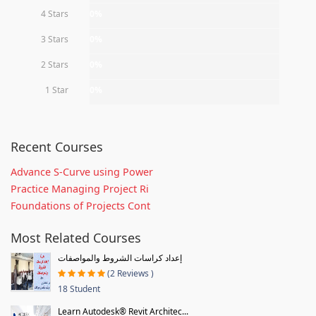
4 Stars
0%
3 Stars
0%
2 Stars
0%
1 Star
0%
Recent Courses
Advance S-Curve using Power
Practice Managing Project Ri
Foundations of Projects Cont
Most Related Courses
إعداد كراسات الشروط والمواصفات
(2 Reviews )
18 Student
Learn Autodesk® Revit Architec...