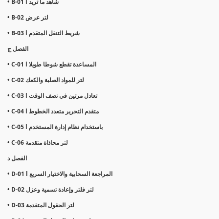
• B-01 l شاهد ما تريد
• B-02 لتر عرض
• B-03 l شريط التنقل المتقدم
الفصل ج
• C-01 l المساعدة تقطع شوطا طويلا
• C-02 لتر للمواد الصلبة والكعك
• C-03 l تعادل مرتين في نصف الوقت
• C-04 l متقدم التحرير متعدد الخطوط
• C-05 l باستخدام نظام إدارة المستخدم
• C-06 لتر محاذاة متقدمة
الفصل د
• D-01 l المراجعة السحابية والاختيار السريع
• D-02 لتر فلتر وإعادة تسمية وعزل
• D-03 لتر الحقول المتقدمة