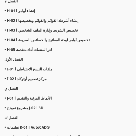
الفصل ح
• H-01 l إنشاء أوامر
• H-02 l إنشاء أشرطة القوائم والقوائم وتخصيصها
• H-03 l تخصيص الشريط وإدارة الملف الشخصي
• H-04 l تخصيص أوامر لوحة المفاتيح والخصائص السريعة
• H-05 لتر المنصات أداة متقدمة
الفصل الأول
• I-01 l ملفات النسخ الاحتياطي
• I-02 l مركز تصميم أوتوكاد
الفصل ي
• J-01 l الأنماط المرئية والتقديم
• مشروع نموذج J-02 l 3D
الفصل ك
• تعليمات K-01 l AutoCAD®