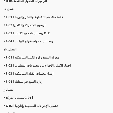
• D-04 لتر ميزات الجدول المتقدمة
الفصل هـ
• E-01 l قائمة متقدمة بالتخطيط والنشر والورقة
• E-02 الرسوم المتحركة والكاميرا
• E-03 l ربط البيانات من كائنات OLE
• E-04 l ربط البيانات واستخراج البيانات
الفصل واو
• F-01 l معرفة التنفيذ وقوة الكتل الديناميكية
• F-02 l اختبار الكتل ، الإجراءات ومجموعات المعلمات
• F-03 l إنشاء معلمات الكتلة الديناميكية
• F-04 l إدارة القيود في ملفاتك
الفصل ز
• مسجل الحركة G-01 l
• G-02 l تشغيل الإجراءات المسجلة وإدارتها