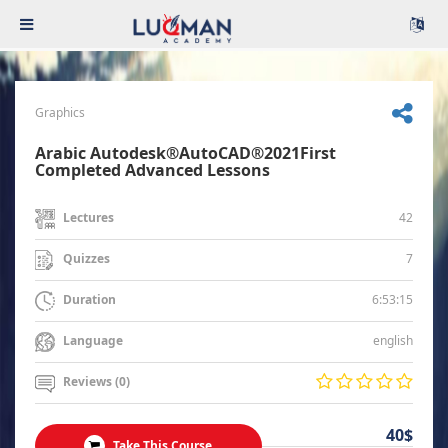
Graphics
Arabic Autodesk®AutoCAD®2021First
Completed Advanced Lessons
42
Lectures
7
Quizzes
6:53:15
Duration
english
Language
Reviews (0)
40$
Take This Course