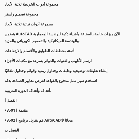
مجموعة أدوات الخريطة ثلاثية الأبعاد
مجموعة تصميم راستر
مجموعة أدوات نباتية ثلاثية الأبعاد
يتضمن AutoCAD الآن ميزات خاصة بالصناعة وأشياء ذكية للهندسة المعمارية
والهندسة الميكانيكية والتصميم الكهربائي والمزيد.
أتمتة مخططات الطوابق والأقسام والارتفاعات
ارسم الأنابيب والقنوات والدوائر بسرعة مع مكتبات الأجزاء
إنشاء تعليقات توضيحية وطبقات وجداول زمنية وقوائم وجداول تلقائيًا
استخدم سير عمل مدفوع بالقواعد لفرض معايير الصناعة بدقة
أهداف وأهداف الدورة التدريبية:
الفصل أ
• A-01 l مقدمة
• A-02 l قم بتنزيل برنامج AutoCAD® مجانًا
الفصل ب