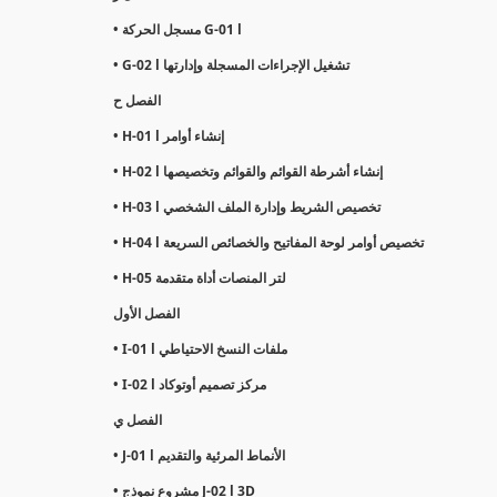
• مسجل الحركة G-01 l
• G-02 l تشغيل الإجراءات المسجلة وإدارتها
الفصل ح
• H-01 l إنشاء أوامر
• H-02 l إنشاء أشرطة القوائم والقوائم وتخصيصها
• H-03 l تخصيص الشريط وإدارة الملف الشخصي
• H-04 l تخصيص أوامر لوحة المفاتيح والخصائص السريعة
• H-05 لتر المنصات أداة متقدمة
الفصل الأول
• I-01 l ملفات النسخ الاحتياطي
• I-02 l مركز تصميم أوتوكاد
الفصل ي
• J-01 l الأنماط المرئية والتقديم
• مشروع نموذج J-02 l 3D