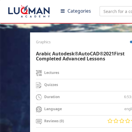
Categories
Graphics
Arabic Autodesk®AutoCAD®2021First
Completed Advanced Lessons
Lectures
Quizzes
6:53
Duration
engl
Language
Reviews (0)