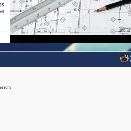
0$
ent
essons