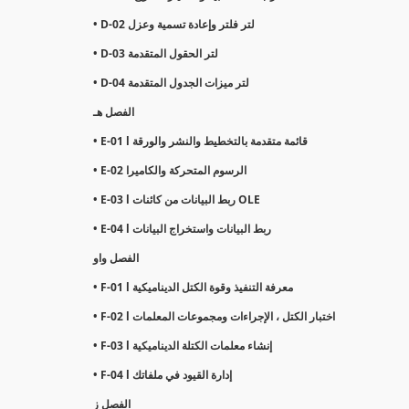
• D-02 لتر فلتر وإعادة تسمية وعزل
• D-03 لتر الحقول المتقدمة
• D-04 لتر ميزات الجدول المتقدمة
الفصل هـ
• E-01 l قائمة متقدمة بالتخطيط والنشر والورقة
• E-02 الرسوم المتحركة والكاميرا
• E-03 l ربط البيانات من كائنات OLE
• E-04 l ربط البيانات واستخراج البيانات
الفصل واو
• F-01 l معرفة التنفيذ وقوة الكتل الديناميكية
• F-02 l اختبار الكتل ، الإجراءات ومجموعات المعلمات
• F-03 l إنشاء معلمات الكتلة الديناميكية
• F-04 l إدارة القيود في ملفاتك
الفصل ز