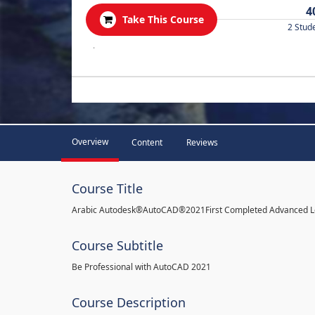
4
Take This Course
2 Stud
.
Overview
Content
Reviews
Course Title
Arabic Autodesk®AutoCAD®2021First Completed Advanced L
Course Subtitle
Be Professional with AutoCAD 2021
Course Description