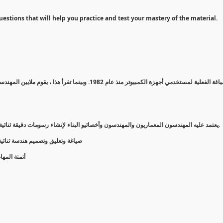
uestions that will help you practice and test your mastery of the material.
AutoCAD® هو برنامج تصميم بمساعدة الكمبيوتر (CAD) يعتمد عليه المهندسون المعماريون والمهندسون وأخصائيو البناء لإنشاء رسومات دقيقة ثنائية وثلاثية الأبعاد.
صياغة وتعليق وتصميم هندسة ثنائية ا
أتمتة المه