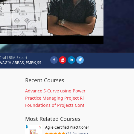
Civil l BIM Expert
WAGIH ABBAS, PMP®,SS
Recent Courses
Advance S-Curve using Power
Practice Managing Project Ri
Foundations of Projects Cont
Most Related Courses
Agile Certified Practitioner
(28 Reviews )