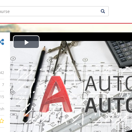
Play
Video
42
7
:15
ish