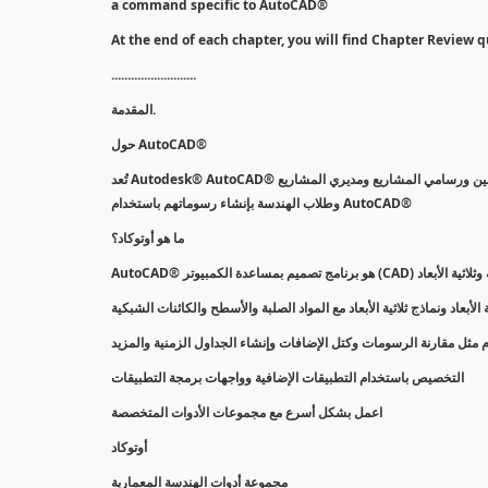
a command specific to AutoCAD®
At the end of each chapter, you will find Chapter Review q
..........................
المقدمة.
حول AutoCAD®
تُعد Autodesk® AutoCAD® أداة الصياغة الفعلية لمستخدمي أجهزة الكمبيوتر منذ عام 1982. وبينما تقرأ هذا ، يقوم ملايين المهندسين ورسامي المشاريع ومديري المشاريع
وطلاب الهندسة بإنشاء رسوماتهم باستخدام AutoCAD®
ما هو أوتوكاد؟
لأبعاد ونماذج ثلاثية الأبعاد مع المواد الصلبة والأسطح والكائنات الشبكية
ام مثل مقارنة الرسومات وكتل الإضافات وإنشاء الجداول الزمنية والمزيد
التخصيص باستخدام التطبيقات الإضافية وواجهات برمجة التطبيقات
اعمل بشكل أسرع مع مجموعات الأدوات المتخصصة
أوتوكاد
مجموعة أدوات الهندسة المعمارية