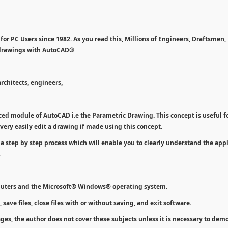
r PC Users since 1982. As you read this, Millions of Engineers, Draftsmen, 
 drawings with AutoCAD®
chitects, engineers,
ced module of AutoCAD i.e the Parametric Drawing. This concept is useful f
very easily edit a drawing if made using this concept.
 a step by step process which will enable you to clearly understand the app
.
puters and the Microsoft® Windows® operating system.
 save files, close files with or without saving, and exit software.
es, the author does not cover these subjects unless it is necessary to dem