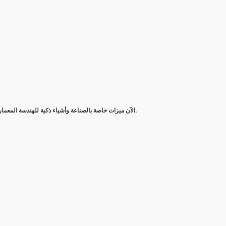
يتضمن AutoCAD الآن ميزات خاصة بالصناعة وأشياء ذكية للهندسة المعمارية والهندسة الميكانيكية والتصميم الكهربائي والمزيد.