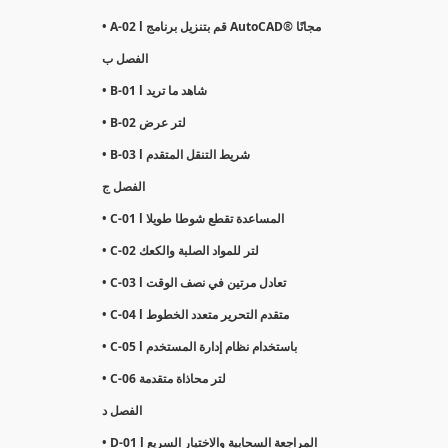
• A-02 l قم بتنزيل برنامج AutoCAD® مجانًا
الفصل ب
• B-01 l شاهد ما تريد
• B-02 لتر عرض
• B-03 l شريط التنقل المتقدم
الفصل ج
• C-01 l المساعدة تقطع شوطا طويلا
• C-02 لتر للمواد الصلبة والكعك
• C-03 l تعادل مرتين في نصف الوقت
• C-04 l متقدم التحرير متعدد الخطوط
• C-05 l باستخدام نظام إدارة المستخدم
• C-06 لتر محاذاة متقدمة
الفصل د
• D-01 l المراجعة السحابية والاختيار السريع