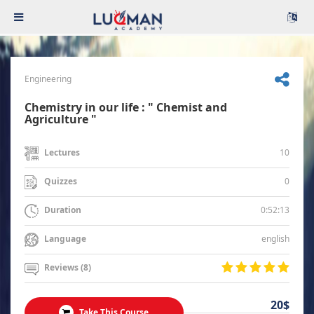
Engineering
Chemistry in our life : " Chemist and
Agriculture "
10
Lectures
0
Quizzes
0:52:13
Duration
english
Language
Reviews (8)
20$
Take This Course