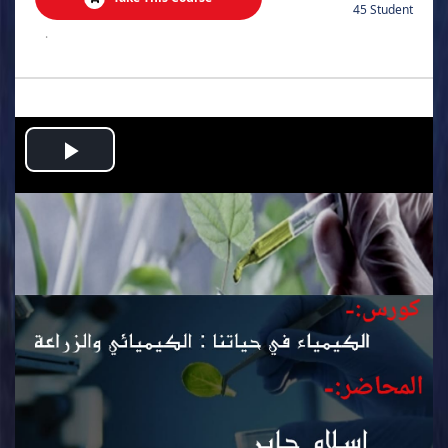
45 Student
.
Play
Video