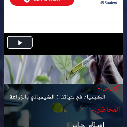
45 Student
.
Play
Video