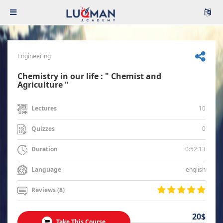
Engineering
Chemistry in our life : " Chemist and
Agriculture "
10
Lectures
0
Quizzes
0:52:13
Duration
english
Language
Reviews (8)
20$
Take This Course