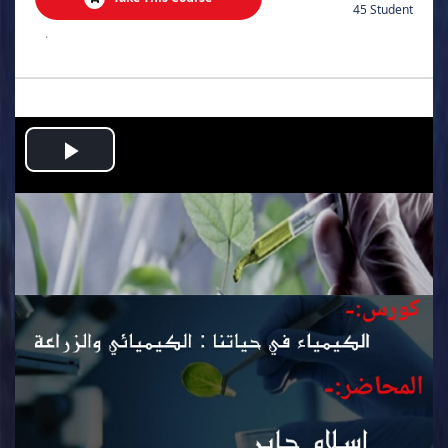
45 Student
.
Play
Video