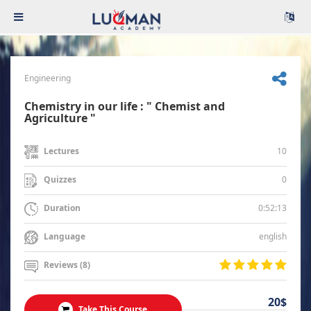
Engineering
Chemistry in our life : " Chemist and
Agriculture "
10
Lectures
0
Quizzes
0:52:13
Duration
english
Language
Reviews (8)
20$
Take This Course