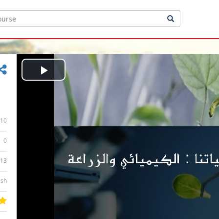
Play
Video
10
0
:13
ish