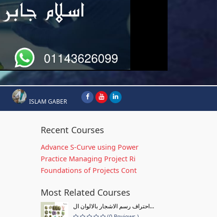
ISLAM GABER
Recent Courses
Advance S-Curve using Power
Practice Managing Project Ri
Foundations of Projects Cont
Most Related Courses
احتراف رسم الاشجار بالالوان ال...
(0 Reviews )