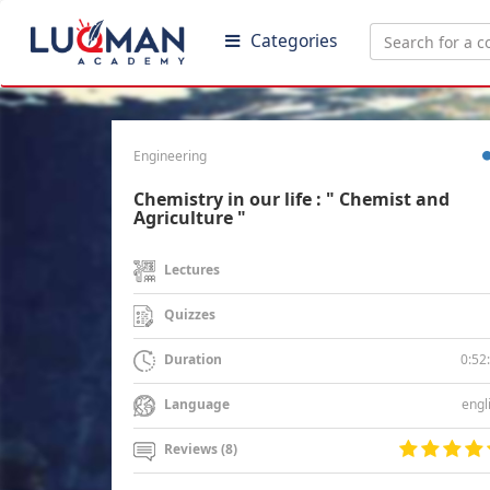
Categories
Engineering
Chemistry in our life : " Chemist and
Agriculture "
Lectures
Quizzes
0:52
Duration
engl
Language
Reviews (8)