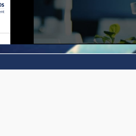
0$
ent