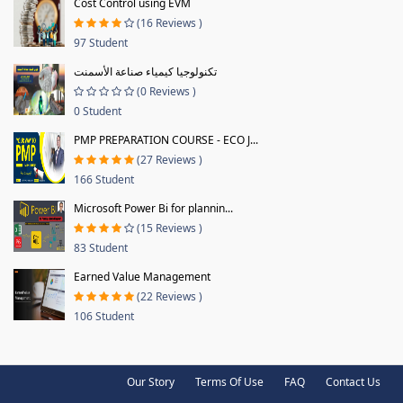
Cost Control using EVM
(16 Reviews )
97 Student
تكنولوجيا كيمياء صناعة الأسمنت
(0 Reviews )
0 Student
PMP PREPARATION COURSE - ECO J...
(27 Reviews )
166 Student
Microsoft Power Bi for plannin...
(15 Reviews )
83 Student
Earned Value Management
(22 Reviews )
106 Student
Our Story
Terms Of Use
FAQ
Contact Us