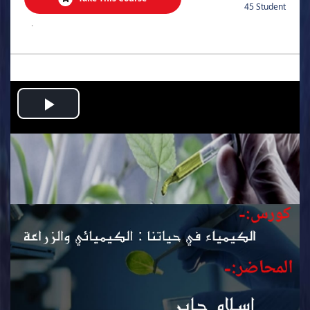
45 Student
.
Play
Video