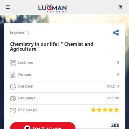
Engineering
Chemistry in our life : " Chemist and
Agriculture "
10
Lectures
0
Quizzes
0:52:13
Duration
english
Language
Reviews (8)
20$
Take This Course