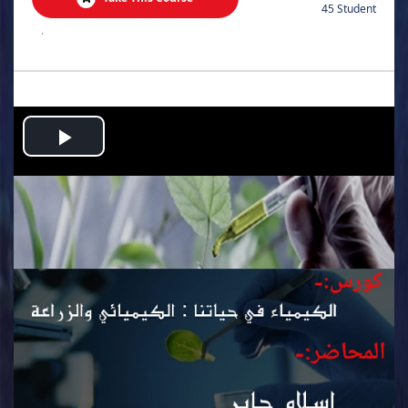
45 Student
.
Play
Video