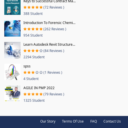
Keys to Successful Contract Ma...
(72 Reviews )
388 Student
Introduction To Forensic Chemi...
(262 Reviews )
954 Student
Learn Autodesk Revit Structure...
(84 Reviews )
2294 Student
spss
(1 Reviews )
4 Student
AGILE IN PMP 2022
(79 Reviews )
1325 Student
Our Story
Terms Of Use
FAQ
Contact Us