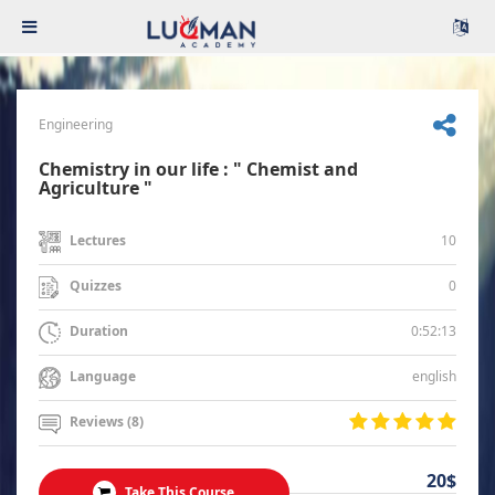
Engineering
Chemistry in our life : " Chemist and
Agriculture "
10
Lectures
0
Quizzes
0:52:13
Duration
english
Language
Reviews (8)
20$
Take This Course