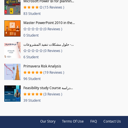
Microsoft Power Bi for plannin...
(15 Reviews )
83 Student
Master PowerPoint 2010 in the...
(0 Reviews )
0 Student
حلول مشكلات تنفيذ المشروعات -...
(0 Reviews )
6 Student
Primavera Risk Analysis
(19 Reviews )
96 Student
Feasibility study Course دراسة...
(3 Reviews )
39 Student
Our Story
Terms Of Use
FAQ
Contact Us