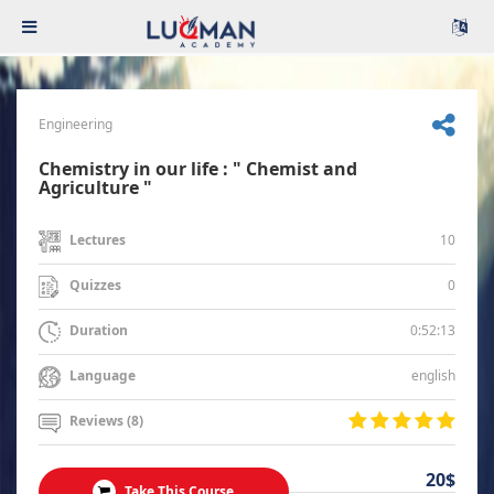
Engineering
Chemistry in our life : " Chemist and
Agriculture "
10
Lectures
0
Quizzes
0:52:13
Duration
english
Language
Reviews (8)
20$
Take This Course