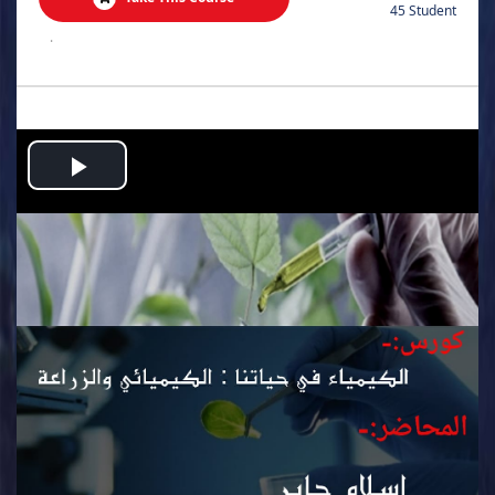
45 Student
.
Play
Video