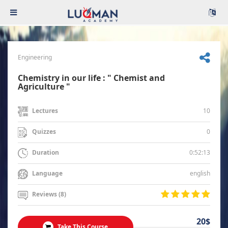
Engineering
Chemistry in our life : " Chemist and
Agriculture "
10
Lectures
0
Quizzes
0:52:13
Duration
english
Language
Reviews (8)
20$
Take This Course