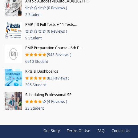
Arabic Autodesk®AutoCAD®2021Fi...
(0 Reviews )
2 Student
PMP | 3 Full Tests + 11 Tests...
(0 Reviews )
9 Student
PMP Preparation Course - 6th E...
(943 Reviews )
6910 Student
KPIs & Dashboards
(83 Reviews )
305 Student
Scheduling Professional SP
(4 Reviews )
23 Student
Our Story
Terms Of Use
FAQ
Contact Us