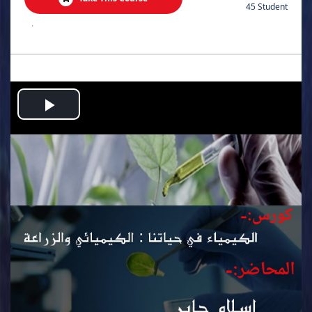
45 Student
.
Play
Video