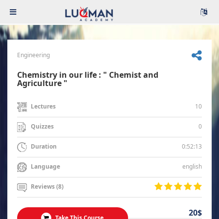
Engineering
Chemistry in our life : " Chemist and
Agriculture "
10
Lectures
0
Quizzes
0:52:13
Duration
english
Language
Reviews (8)
20$
Take This Course