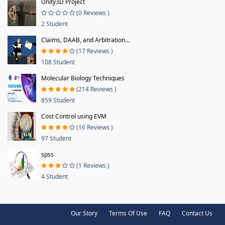
Unity3D Project
(0 Reviews )
2 Student
Claims, DAAB, and Arbitration...
(17 Reviews )
108 Student
Molecular Biology Techniques
(214 Reviews )
859 Student
Cost Control using EVM
(16 Reviews )
97 Student
spss
(1 Reviews )
4 Student
Our Story
Terms Of Use
FAQ
Contact Us