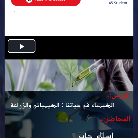
45 Student
.
Play
Video