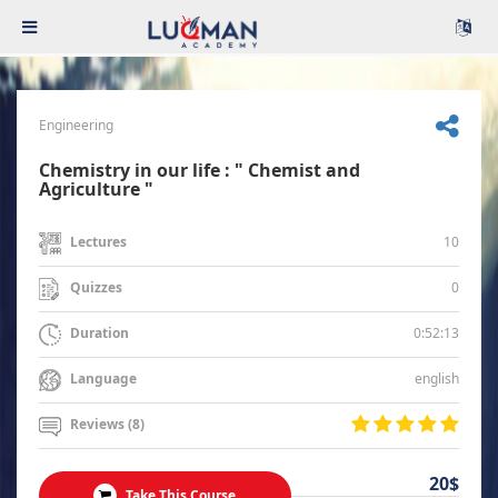
Engineering
Chemistry in our life : " Chemist and
Agriculture "
10
Lectures
0
Quizzes
0:52:13
Duration
english
Language
Reviews (8)
20$
Take This Course