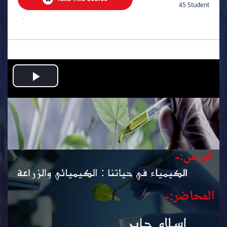
45 Student
.
Play
Video