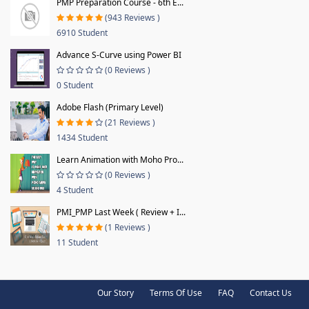
PMP Preparation Course - 6th E...
(943 Reviews )
6910 Student
Advance S-Curve using Power BI
(0 Reviews )
0 Student
Adobe Flash (Primary Level)
(21 Reviews )
1434 Student
Learn Animation with Moho Pro...
(0 Reviews )
4 Student
PMI_PMP Last Week ( Review + I...
(1 Reviews )
11 Student
Our Story
Terms Of Use
FAQ
Contact Us