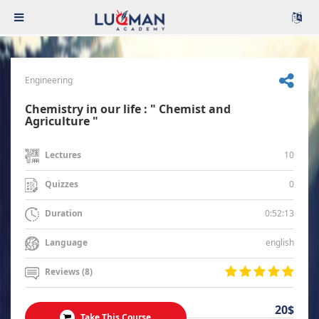
Engineering
Chemistry in our life : " Chemist and
Agriculture "
10
Lectures
0
Quizzes
0:52:13
Duration
english
Language
Reviews (8)
20$
Take This Course