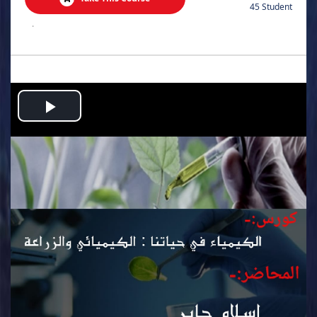
45 Student
.
Play
Video