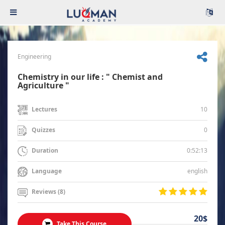
Engineering
Chemistry in our life : " Chemist and
Agriculture "
10
Lectures
0
Quizzes
0:52:13
Duration
english
Language
Reviews (8)
20$
Take This Course