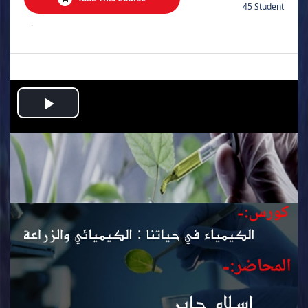
45 Student
.
Play
Video