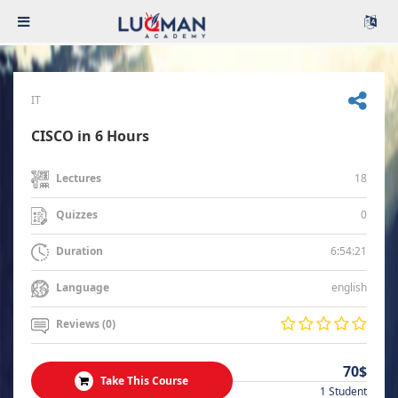
IT
CISCO in 6 Hours
18
Lectures
0
Quizzes
6:54:21
Duration
english
Language
Reviews (0)
70$
Take This Course
1 Student