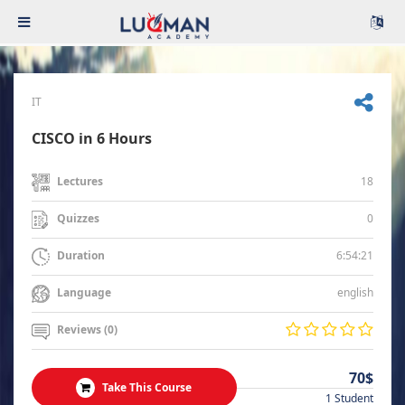
IT
CISCO in 6 Hours
18
Lectures
0
Quizzes
6:54:21
Duration
english
Language
Reviews (0)
70$
Take This Course
1 Student