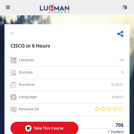
IT
CISCO in 6 Hours
18
Lectures
0
Quizzes
6:54:21
Duration
english
Language
Reviews (0)
70$
Take This Course
1 Student