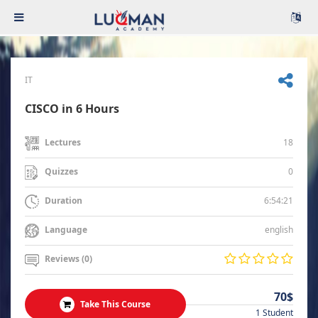
IT
CISCO in 6 Hours
18
Lectures
0
Quizzes
6:54:21
Duration
english
Language
Reviews (0)
70$
Take This Course
1 Student