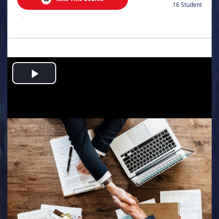
16 Student
.
Play
Video