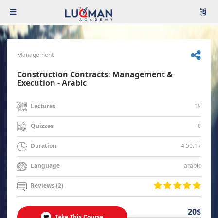
Management
Construction Contracts: Management &
Execution - Arabic
19
Lectures
0
Quizzes
4:50:17
Duration
arabic
Language
Reviews (2)
20$
Take This Course