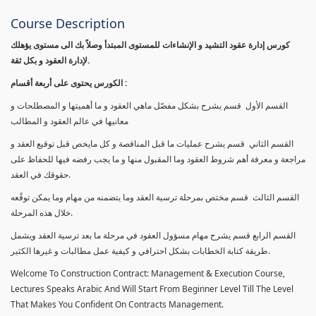
Course Description
كورس إدارة عقود التشيد و الإنشاءات للمستوى المبتدأ وصلاً بك الى مستوى يؤهلك
لإدارة العقود و بكل ثقة.
الكورس يحتوى على أربعة أقسام :
القسم الأول قسم يشرح بشكل مفصّل ماهي العقود و ما أهميتها و المصطلحات و
معانيها في عالم العقود و المطالب
القسم الثاني قسم يشرح عمليات ما قبل المناقصة و كل مايخص قبل توقيع العقد و
مراجعة و معرفة أهم شروط العقود وما المقبول منها و ما يجب رفضه فيها للحفاظ على
حقوقك في العقد.
القسم الثالث قسم مختص بمرحلة ترسية العقد وما يتضمنه من مهام وما يمكن توقًعه
خلال هذه المرحلة.
القسم الرابع قسم يشرح مهام مسؤول العقود في مرحلة ما بعد ترسية العقد ويشمل
طريقة كتابة الخطابات بشكل احترافي و كيفية عمل مطالبات و غيرها الكثير.
Welcome To Construction Contract: Management & Execution Course,
Lectures Speaks Arabic And Will Start From Beginner Level Till The Level
That Makes You Confident On Contracts Management.