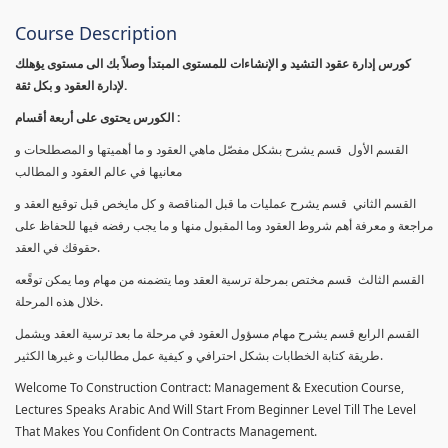
Course Description
كورس إدارة عقود التشيد و الإنشاءات للمستوى المبتدأ وصلاً بك الى مستوى يؤهلك
لإدارة العقود و بكل ثقة.
الكورس يحتوى على أربعة أقسام :
القسم الأول قسم يشرح بشكل مفصّل ماهي العقود و ما أهميتها و المصطلحات و
معانيها في عالم العقود و المطالب
القسم الثاني قسم يشرح عمليات ما قبل المناقصة و كل مايخص قبل توقيع العقد و
مراجعة و معرفة أهم شروط العقود وما المقبول منها و ما يجب رفضه فيها للحفاظ على
حقوقك في العقد.
القسم الثالث قسم مختص بمرحلة ترسية العقد وما يتضمنه من مهام وما يمكن توقًعه
خلال هذه المرحلة.
القسم الرابع قسم يشرح مهام مسؤول العقود في مرحلة ما بعد ترسية العقد ويشمل
طريقة كتابة الخطابات بشكل احترافي و كيفية عمل مطالبات و غيرها الكثير.
Welcome To Construction Contract: Management & Execution Course,
Lectures Speaks Arabic And Will Start From Beginner Level Till The Level
That Makes You Confident On Contracts Management.