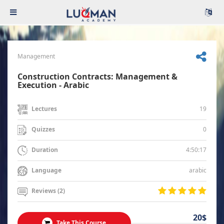
Management
Construction Contracts: Management &
Execution - Arabic
19
Lectures
0
Quizzes
4:50:17
Duration
arabic
Language
Reviews (2)
20$
Take This Course