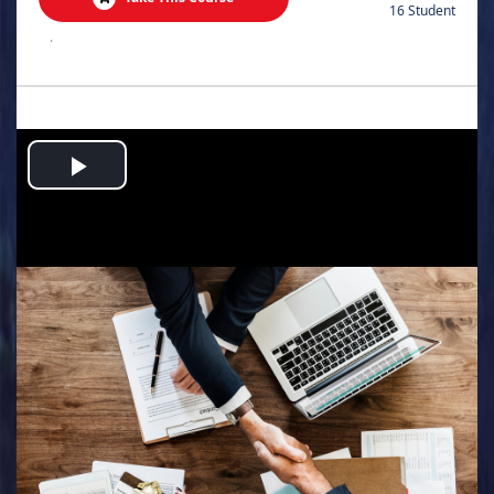
16 Student
.
Play
Video