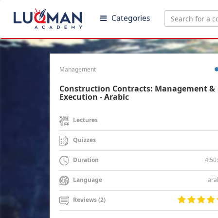
Categories
Management
Construction Contracts: Management &
Execution - Arabic
Lectures
Quizzes
4:50
Duration
ara
Language
Reviews (2)