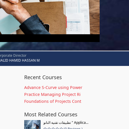
rporate Director
HALID HAMID HASSAN M
Recent Courses
Advance S-Curve using Power
Practice Managing Project Ri
Foundations of Projects Cont
Most Related Courses
تطبيقات تقنية النانو " Applica...
(0 Reviews )