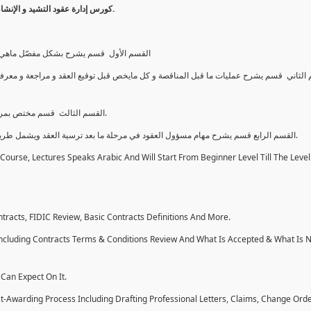
كورس إدارة عقود التشيد و الإنشاءات للمستوى المبتدأ وصلاً بك الى مستوى يؤهلك لإدارة العقود و بكل ثقة.
القسم الأول قسم يشرح بشكل مفصّل ماهي الع
الثاني قسم يشرح عمليات ما قبل المناقصة و كل مايخص قبل توقيع العقد و مراجعة و معرفة
القسم الثالث قسم مختص بمرحلة ترسية العقد وما يتضمنه من مهام وما يمكن توقًعه خلال هذه المرحلة.
القسم الرابع قسم يشرح مهام مسؤول العقود في مرحلة ما بعد ترسية العقد ويشمل طريقة كتابة الخطابات بشكل احترافي و كيفية عمل مطالبات و غيرها الكثير.
urse, Lectures Speaks Arabic And Will Start From Beginner Level Till The Level
tracts, FIDIC Review, Basic Contracts Definitions And More.
Including Contracts Terms & Conditions Review And What Is Accepted & What Is 
Can Expect On It.
ost-Awarding Process Including Drafting Professional Letters, Claims, Change Ord