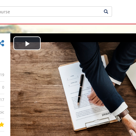
Play
Video
19
0
:17
bic