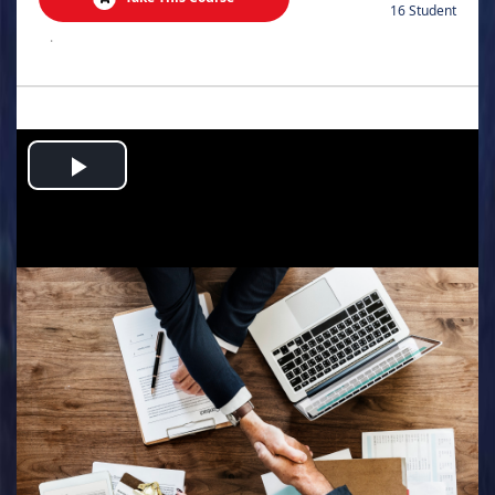
16 Student
.
Play
Video