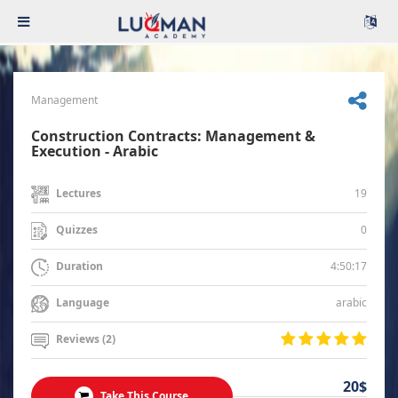
Management
Construction Contracts: Management &
Execution - Arabic
19
Lectures
0
Quizzes
4:50:17
Duration
arabic
Language
Reviews (2)
20$
Take This Course