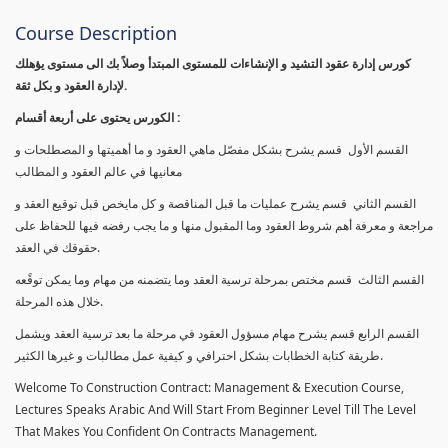
Course Description
كورس إدارة عقود التشيد و الإنشاءات للمستوى المبتدأ وصلاً بك الى مستوى يؤهلك
لإدارة العقود و بكل ثقة.
الكورس يحتوى على أربعة أقسام :
القسم الأول قسم يشرح بشكل مفصّل ماهي العقود و ما أهميتها و المصطلحات و
معانيها في عالم العقود و المطالب
القسم الثاني قسم يشرح عمليات ما قبل المناقصة و كل مايخص قبل توقيع العقد و
مراجعة و معرفة أهم شروط العقود وما المقبول منها و ما يجب رفضه فيها للحفاظ على
حقوقك في العقد.
القسم الثالث قسم مختص بمرحلة ترسية العقد وما يتضمنه من مهام وما يمكن توقًعه
خلال هذه المرحلة.
القسم الرابع قسم يشرح مهام مسؤول العقود في مرحلة ما بعد ترسية العقد ويشمل
طريقة كتابة الخطابات بشكل احترافي و كيفية عمل مطالبات و غيرها الكثير.
Welcome To Construction Contract: Management & Execution Course,
Lectures Speaks Arabic And Will Start From Beginner Level Till The Level
That Makes You Confident On Contracts Management.