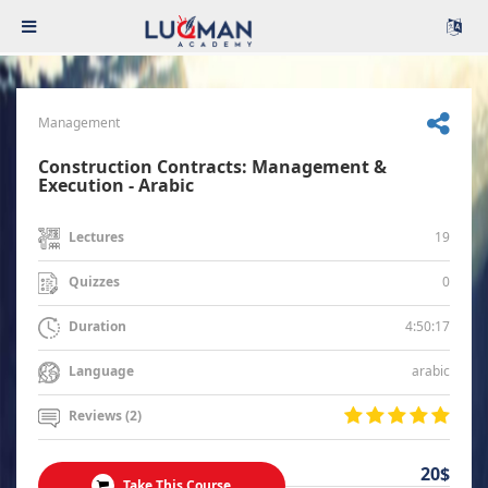
Management
Construction Contracts: Management &
Execution - Arabic
19
Lectures
0
Quizzes
4:50:17
Duration
arabic
Language
Reviews (2)
20$
Take This Course