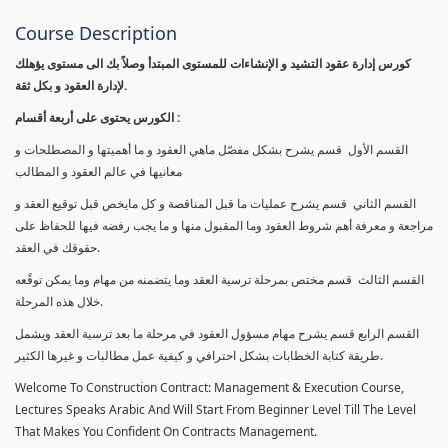
Course Description
كورس إدارة عقود التشيد و الإنشاءات للمستوى المبتدأ وصلاً بك الى مستوى يؤهلك
لإدارة العقود و بكل ثقة.
الكورس يحتوى على أربعة أقسام :
القسم الأول قسم يشرح بشكل مفصّل ماهي العقود و ما أهميتها و المصطلحات و
معانيها في عالم العقود و المطالب
القسم الثاني قسم يشرح عمليات ما قبل المناقصة و كل مايخص قبل توقيع العقد و
مراجعة و معرفة أهم شروط العقود وما المقبول منها و ما يجب رفضه فيها للحفاظ على
حقوقك في العقد.
القسم الثالث قسم مختص بمرحلة ترسية العقد وما يتضمنه من مهام وما يمكن توقًعه
خلال هذه المرحلة.
القسم الرابع قسم يشرح مهام مسؤول العقود في مرحلة ما بعد ترسية العقد ويشمل
طريقة كتابة الخطابات بشكل احترافي و كيفية عمل مطالبات و غيرها الكثير.
Welcome To Construction Contract: Management & Execution Course,
Lectures Speaks Arabic And Will Start From Beginner Level Till The Level
That Makes You Confident On Contracts Management.