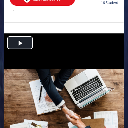
16 Student
.
Play
Video