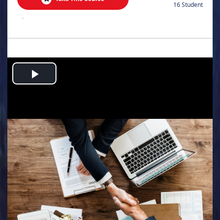
16 Student
.
Play
Video