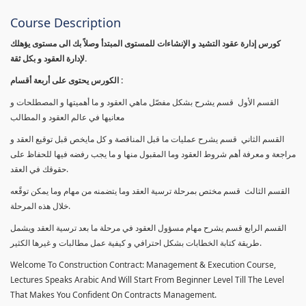
Course Description
كورس إدارة عقود التشيد و الإنشاءات للمستوى المبتدأ وصلاً بك الى مستوى يؤهلك
لإدارة العقود و بكل ثقة.
الكورس يحتوى على أربعة أقسام :
القسم الأول قسم يشرح بشكل مفصّل ماهي العقود و ما أهميتها و المصطلحات و
معانيها في عالم العقود و المطالب
القسم الثاني قسم يشرح عمليات ما قبل المناقصة و كل مايخص قبل توقيع العقد و
مراجعة و معرفة أهم شروط العقود وما المقبول منها و ما يجب رفضه فيها للحفاظ على
حقوقك في العقد.
القسم الثالث قسم مختص بمرحلة ترسية العقد وما يتضمنه من مهام وما يمكن توقًعه
خلال هذه المرحلة.
القسم الرابع قسم يشرح مهام مسؤول العقود في مرحلة ما بعد ترسية العقد ويشمل
طريقة كتابة الخطابات بشكل احترافي و كيفية عمل مطالبات و غيرها الكثير.
Welcome To Construction Contract: Management & Execution Course,
Lectures Speaks Arabic And Will Start From Beginner Level Till The Level
That Makes You Confident On Contracts Management.