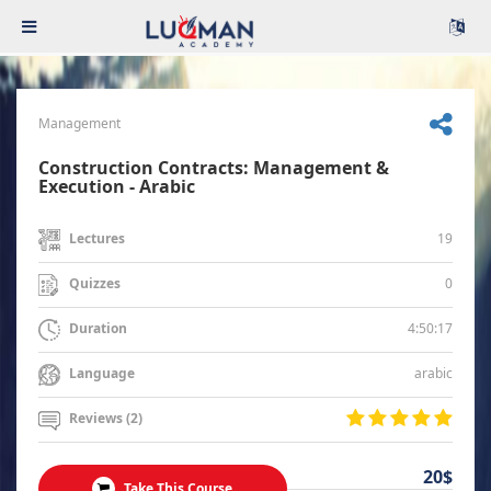
Management
Construction Contracts: Management &
Execution - Arabic
19
Lectures
0
Quizzes
4:50:17
Duration
arabic
Language
Reviews (2)
20$
Take This Course