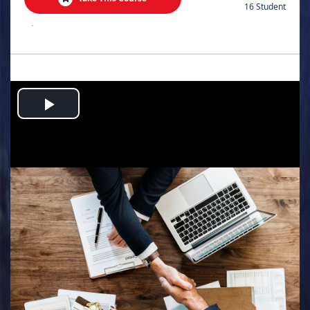
16 Student
.
Play
Video