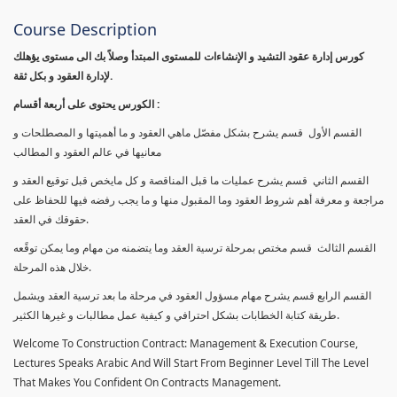
Course Description
كورس إدارة عقود التشيد و الإنشاءات للمستوى المبتدأ وصلاً بك الى مستوى يؤهلك
لإدارة العقود و بكل ثقة.
الكورس يحتوى على أربعة أقسام :
القسم الأول قسم يشرح بشكل مفصّل ماهي العقود و ما أهميتها و المصطلحات و
معانيها في عالم العقود و المطالب
القسم الثاني قسم يشرح عمليات ما قبل المناقصة و كل مايخص قبل توقيع العقد و
مراجعة و معرفة أهم شروط العقود وما المقبول منها و ما يجب رفضه فيها للحفاظ على
حقوقك في العقد.
القسم الثالث قسم مختص بمرحلة ترسية العقد وما يتضمنه من مهام وما يمكن توقًعه
خلال هذه المرحلة.
القسم الرابع قسم يشرح مهام مسؤول العقود في مرحلة ما بعد ترسية العقد ويشمل
طريقة كتابة الخطابات بشكل احترافي و كيفية عمل مطالبات و غيرها الكثير.
Welcome To Construction Contract: Management & Execution Course,
Lectures Speaks Arabic And Will Start From Beginner Level Till The Level
That Makes You Confident On Contracts Management.