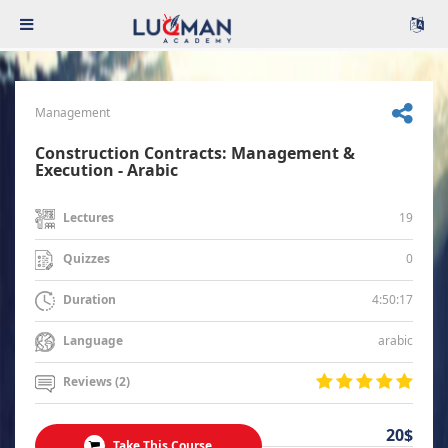
Management
Construction Contracts: Management &
Execution - Arabic
19
Lectures
0
Quizzes
4:50:17
Duration
arabic
Language
Reviews (2)
20$
Take This Course