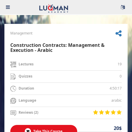
Management
Construction Contracts: Management &
Execution - Arabic
19
Lectures
0
Quizzes
4:50:17
Duration
arabic
Language
Reviews (2)
20$
Take This Course