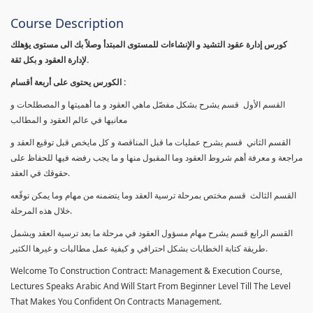
Course Description
كورس إدارة عقود التشيد و الإنشاءات للمستوى المبتدأ وصلاً بك الى مستوى يؤهلك
لإدارة العقود و بكل ثقة.
الكورس يحتوى على أربعة أقسام :
القسم الأول قسم يشرح بشكل مفصّل ماهي العقود و ما أهميتها و المصطلحات و
معانيها في عالم العقود و المطالب
القسم الثاني قسم يشرح عمليات ما قبل المناقصة و كل مايخص قبل توقيع العقد و
مراجعة و معرفة أهم شروط العقود وما المقبول منها و ما يجب رفضه فيها للحفاظ على
حقوقك في العقد.
القسم الثالث قسم مختص بمرحلة ترسية العقد وما يتضمنه من مهام وما يمكن توقًعه
خلال هذه المرحلة.
القسم الرابع قسم يشرح مهام مسؤول العقود في مرحلة ما بعد ترسية العقد ويشمل
طريقة كتابة الخطابات بشكل احترافي و كيفية عمل مطالبات و غيرها الكثير.
Welcome To Construction Contract: Management & Execution Course,
Lectures Speaks Arabic And Will Start From Beginner Level Till The Level
That Makes You Confident On Contracts Management.