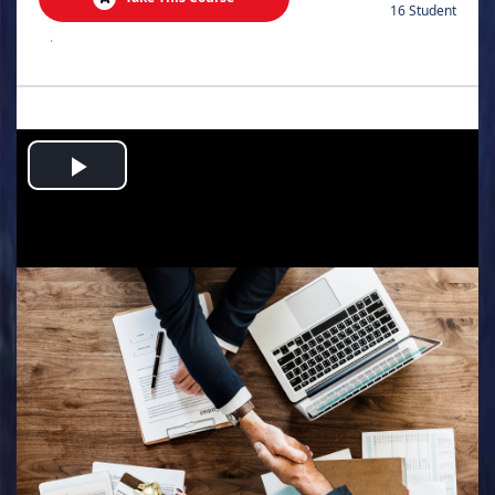
16 Student
.
Play
Video