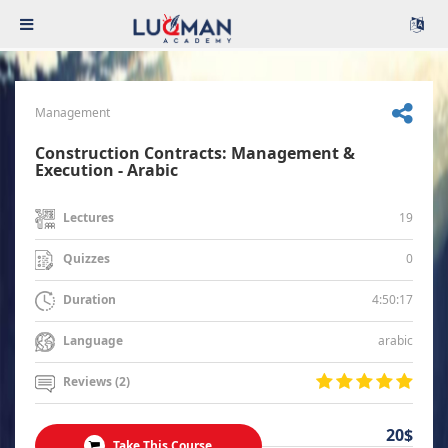
Management
Construction Contracts: Management &
Execution - Arabic
19
Lectures
0
Quizzes
4:50:17
Duration
arabic
Language
Reviews (2)
20$
Take This Course