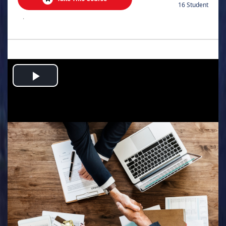
16 Student
.
Play
Video