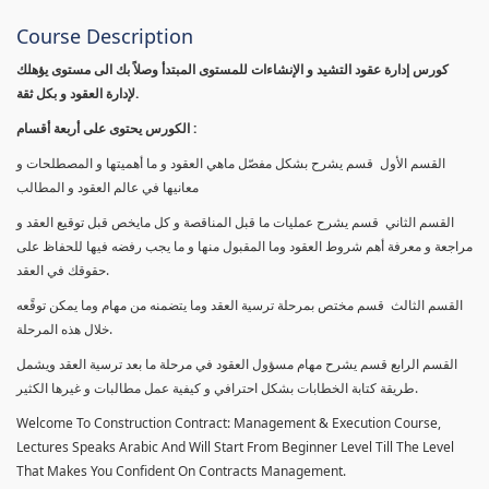
Course Description
كورس إدارة عقود التشيد و الإنشاءات للمستوى المبتدأ وصلاً بك الى مستوى يؤهلك
لإدارة العقود و بكل ثقة.
الكورس يحتوى على أربعة أقسام :
القسم الأول قسم يشرح بشكل مفصّل ماهي العقود و ما أهميتها و المصطلحات و
معانيها في عالم العقود و المطالب
القسم الثاني قسم يشرح عمليات ما قبل المناقصة و كل مايخص قبل توقيع العقد و
مراجعة و معرفة أهم شروط العقود وما المقبول منها و ما يجب رفضه فيها للحفاظ على
حقوقك في العقد.
القسم الثالث قسم مختص بمرحلة ترسية العقد وما يتضمنه من مهام وما يمكن توقًعه
خلال هذه المرحلة.
القسم الرابع قسم يشرح مهام مسؤول العقود في مرحلة ما بعد ترسية العقد ويشمل
طريقة كتابة الخطابات بشكل احترافي و كيفية عمل مطالبات و غيرها الكثير.
Welcome To Construction Contract: Management & Execution Course,
Lectures Speaks Arabic And Will Start From Beginner Level Till The Level
That Makes You Confident On Contracts Management.