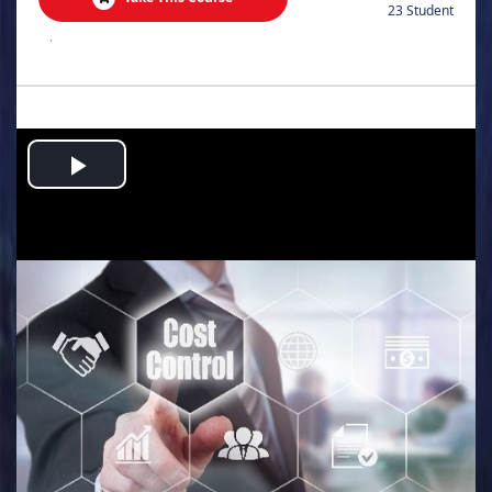
23 Student
.
Play
Video