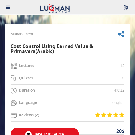
Management
Cost Control Using Earned Value &
Primavera(Arabic)
14
Lectures
0
Quizzes
4:0:22
Duration
english
Language
Reviews (2)
20$
Take This Course