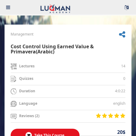
Management
Cost Control Using Earned Value &
Primavera(Arabic)
14
Lectures
0
Quizzes
4:0:22
Duration
english
Language
Reviews (2)
20$
Take This Course