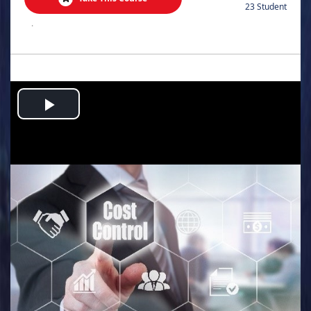
23 Student
.
Play
Video