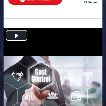
23 Student
.
Play
Video