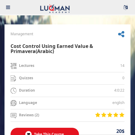
Management
Cost Control Using Earned Value &
Primavera(Arabic)
14
Lectures
0
Quizzes
4:0:22
Duration
english
Language
Reviews (2)
20$
Take This Course