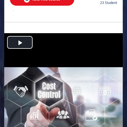
23 Student
.
Play
Video