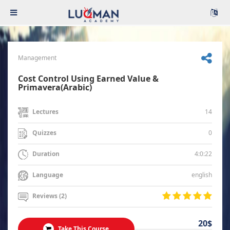
Management
Cost Control Using Earned Value &
Primavera(Arabic)
14
Lectures
0
Quizzes
4:0:22
Duration
english
Language
Reviews (2)
20$
Take This Course