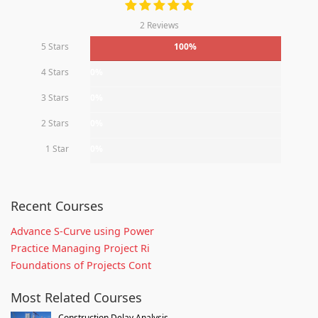
2 Reviews
5 Stars
100%
4 Stars
0%
3 Stars
0%
2 Stars
0%
1 Star
0%
Recent Courses
Advance S-Curve using Power
Practice Managing Project Ri
Foundations of Projects Cont
Most Related Courses
Construction Delay Analysis