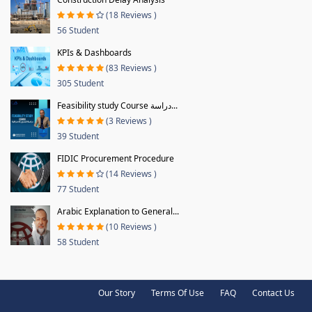
(18 Reviews )
56 Student
KPIs & Dashboards
(83 Reviews )
305 Student
Feasibility study Course دراسة...
(3 Reviews )
39 Student
FIDIC Procurement Procedure
(14 Reviews )
77 Student
Arabic Explanation to General...
(10 Reviews )
58 Student
Our Story
Terms Of Use
FAQ
Contact Us