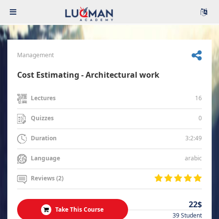
Management
Cost Estimating - Architectural work
16
Lectures
0
Quizzes
3:2:49
Duration
arabic
Language
Reviews (2)
22$
Take This Course
39 Student