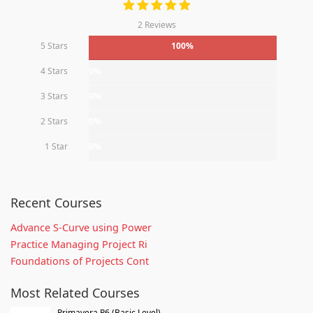
2 Reviews
5 Stars
100%
4 Stars
0%
3 Stars
0%
2 Stars
0%
1 Star
0%
Recent Courses
Advance S-Curve using Power
Practice Managing Project Ri
Foundations of Projects Cont
Most Related Courses
Primavera P6 (Basic Level)