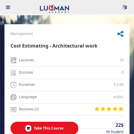
Management
Cost Estimating - Architectural work
16
Lectures
0
Quizzes
3:2:49
Duration
arabic
Language
Reviews (2)
22$
Take This Course
39 Student