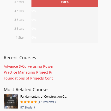
5 Stars
100%
4 Stars
0%
3 Stars
0%
2 Stars
0%
1 Star
0%
Recent Courses
Advance S-Curve using Power
Practice Managing Project Ri
Foundations of Projects Cont
Most Related Courses
Fundamentals of Construction C...
(12 Reviews )
97 Student