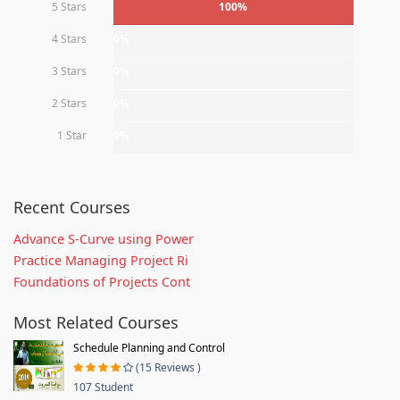
5 Stars
100%
4 Stars
0%
3 Stars
0%
2 Stars
0%
1 Star
0%
Recent Courses
Advance S-Curve using Power
Practice Managing Project Ri
Foundations of Projects Cont
Most Related Courses
Schedule Planning and Control
(15 Reviews )
107 Student