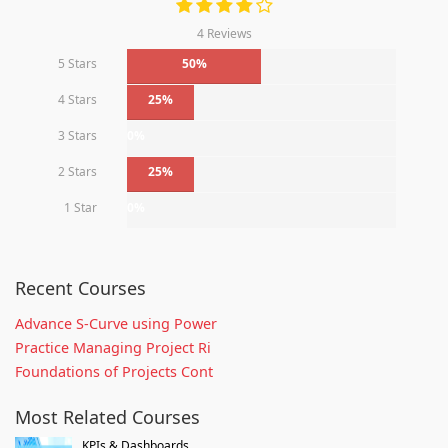
4 Reviews
5 Stars
50%
4 Stars
25%
3 Stars
0%
2 Stars
25%
1 Star
0%
Recent Courses
Advance S-Curve using Power
Practice Managing Project Ri
Foundations of Projects Cont
Most Related Courses
KPIs & Dashboards