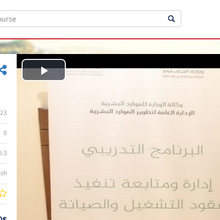
Play
Video
23
0
6:3
ish
0$