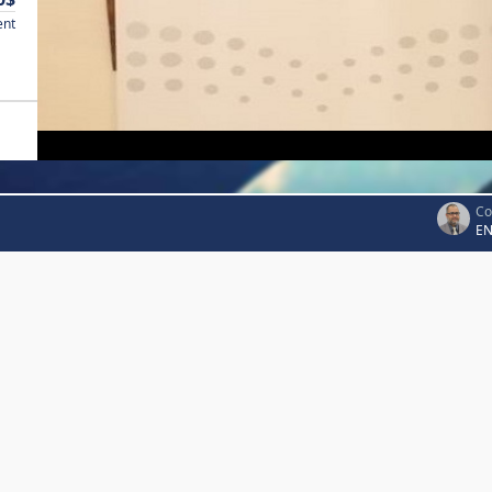
ent
Co
EN