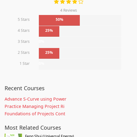
4 Reviews
5 Stars
50%
4 Stars
25%
3 Stars
0%
2 Stars
25%
1 Star
0%
Recent Courses
Advance S-Curve using Power
Practice Managing Project Ri
Foundations of Projects Cont
Most Related Courses
Feng Shui (Universal Energy)