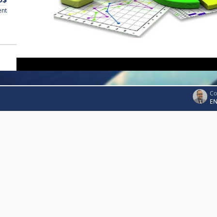
ent
Co
EN