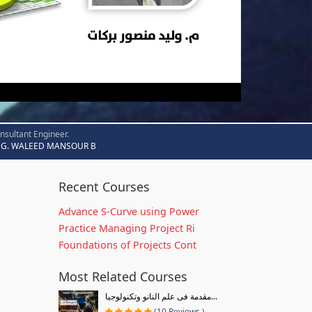
nsultant Engineer.
G. WALEED MANSOUR B
Recent Courses
Advance S-Curve using Power
Practice Managing Project Ri
Foundations of Projects Cont
Most Related Courses
مقدمة فى علم النانو وتكنولوجيا...
(10 Reviews )