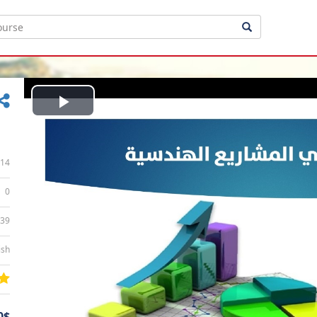
Play
Video
14
0
:39
ish
0$