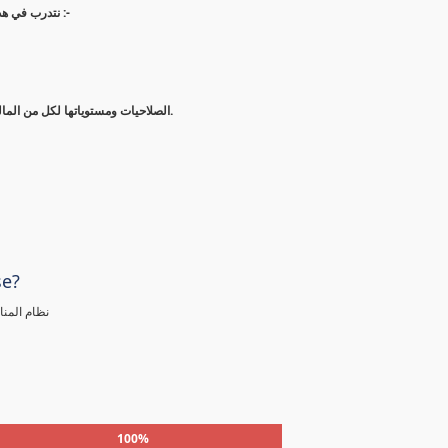
نتدرب في هذه الدورة على إدارة التغييرات في المشاريع الهندسية ونتعرف على الآتي :-
الصلاحيات ومستوياتها لكل من المالك والمهندس والمقاول في إدارة التغيير في المشاريع الهندسية.
se?
نظام المن
100%