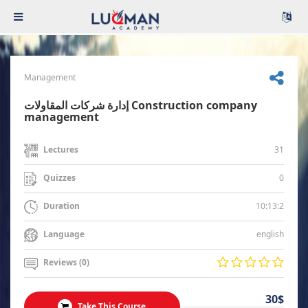
Management
إدارة شركات المقاولات Construction company
management
31
Lectures
0
Quizzes
10:13:2
Duration
english
Language
Reviews (0)
30$
Take This Course