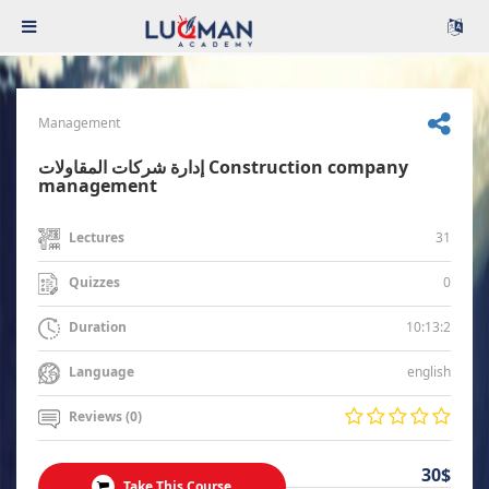
Management
إدارة شركات المقاولات Construction company
management
31
Lectures
0
Quizzes
10:13:2
Duration
english
Language
Reviews (0)
30$
Take This Course