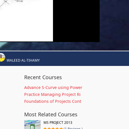
WALEED AL-TIHAMY
Recent Courses
Advance S-Curve using Power
Practice Managing Project Ri
Foundations of Projects Cont
Most Related Courses
MS PROJECT 2013
(1 Reviews )