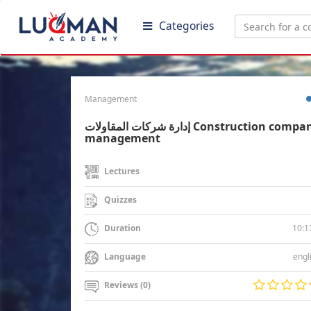
Categories
Management
إدارة شركات المقاولات Construction company
management
Lectures
Quizzes
10:1
Duration
engl
Language
Reviews (0)