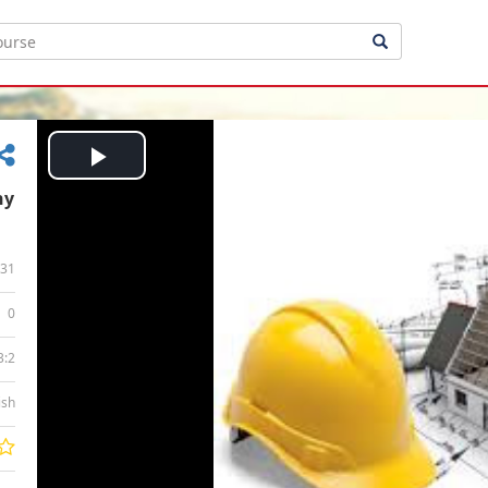
Play
Video
31
0
3:2
ish