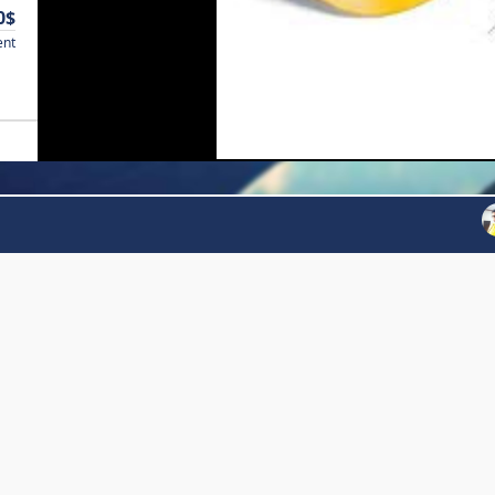
0$
ent