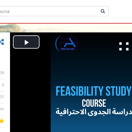
Play
Video
38
0
:37
bic