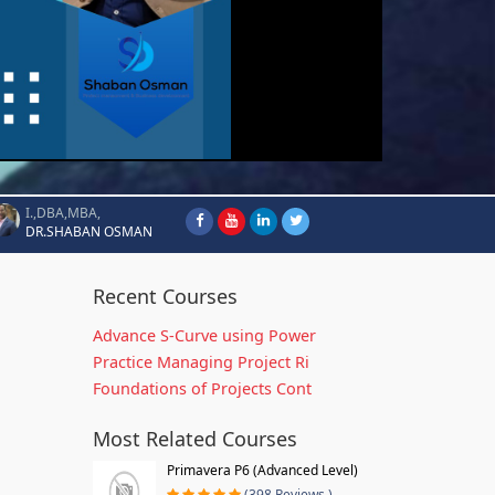
I.,DBA,MBA,
DR.SHABAN OSMAN
Recent Courses
Advance S-Curve using Power
Practice Managing Project Ri
Foundations of Projects Cont
Most Related Courses
Primavera P6 (Advanced Level)
(398 Reviews )