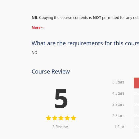
NB.
Copying the course contents is
NOT
permitted for any ed
More
What are the requirements for this cour
NO
Course Review
5 Stars
5
4 Stars
0
3 Stars
0
2 Stars
0
3 Reviews
1 Star
0