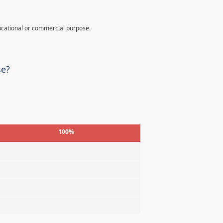
ucational or commercial purpose.
se?
100%
%
%
%
%