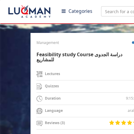
Categories
Management
Feasibility study Course دراسة الجدوى
للمشاريع
Lectures
Quizzes
9:15
Duration
ara
Language
Reviews (3)