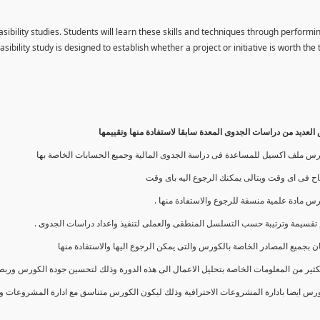
asibility studies. Students will learn these skills and techniques through performi
easibility study is designed to establish whether a project or initiative is worth the
لعديد من دراسات الجدوى المعدة سابقا لاستفادة منها وتقييمها
س ملف اكسيل للمساعدة فى دراسة الجدوى المالية وجميع الحسابات الخاصة بها
ح فى اى وقت وبتالى يمكنك الرجوع اليه باى وقت
ورس مادة علمية منسقة للرجوع والاستفادة منها
م تقسيمة وترتيبة حسب التسلسل المنطقى والعملى لتنفيذ واعداد دراسات الجدوى
ان بجميع المصادر الخاصة بالكورس والتى يمكن الرجوع اليها والاستفادة منها
الكثير من المعلومات الخاصة بتحليل الاعمال الى هذه الدورة وذلك لتحسين جودة الكورس وربط
ورس ايضا بادارة المشروعات الاحترافية وذلك ليكون الكورس متناسق مع ادارة المشروعات وت