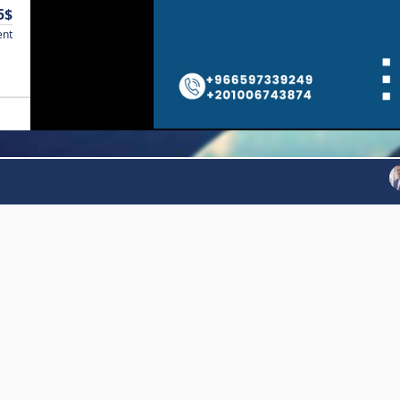
5$
ent